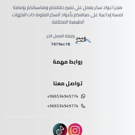
متجر اعواد سكر يعمل على تمييز حفلاتكم ومناسباتكم بإضافة
لمسة إبداعية على ضيافتكم بأعواد السكر الملونة ذات النكهات
الطبيعية المختلفة.
وثيقة العمل الحر
7679ec18
روابط مهمة
تواصل معنا
+966534949774
+966534949774