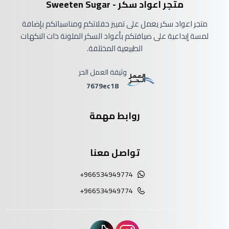
متجر اعواد سكر - Sweeten Sugar
متجر اعواد سكر يعمل على تمييز حفلاتكم ومناسباتكم بإضافة
لمسة إبداعية على ضيافتكم بأعواد السكر الملونة ذات النكهات
الطبيعية المختلفة.
وثيقة العمل الحر
7679ec18
روابط مهمة
تواصل معنا
+966534949774
+966534949774