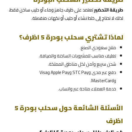
طريقة التحضير
تعتمد على ظرف جاهز وماء أو حليب ساخن فقط،
لذلك لا تحتاج إلى خلط نشاء أو حليب أو نكهات منفصلة.
لماذا تشتري سحلب بودرة 5 اظرف؟
منتج سعودي الصنع.
تغليف مناسب للمشروبات الساخنة والضيافة.
شحن سريع وآمن لكل مناطق المملكة.
دفع عبر مدى وSTC Pay وApple Pay وVisa
وMasterCard.
خدمة العملاء متاحة عبر واتساب.
الأسئلة الشائعة حول سحلب بودرة 5
اظرف