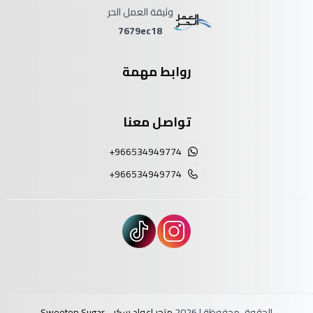
وثيقة العمل الحر
7679ec18
روابط مهمة
تواصل معنا
+966534949774
+966534949774
الحقوق محفوظة | 2026
متجر اعواد سكر - Sweeten Sugar