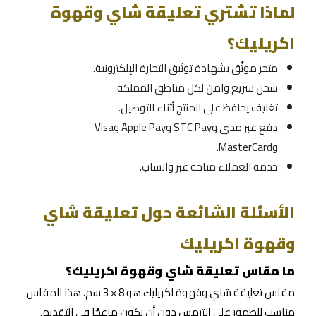
لماذا تشتري تعليقة شاي وقهوة
اكريليك؟
متجر موثّق بشهادة توثيق التجارة الإلكترونية.
شحن سريع وآمن لكل مناطق المملكة.
تغليف يحافظ على المنتج أثناء التوصيل.
دفع عبر مدى وSTC Pay وApple Pay وVisa
وMasterCard.
خدمة العملاء متاحة عبر واتساب.
الأسئلة الشائعة حول تعليقة شاي
وقهوة اكريليك
ما مقاس تعليقة شاي وقهوة اكريليك؟
مقاس تعليقة شاي وقهوة اكريليك هو 8 × 3 سم. هذا المقاس
مناسب للظهور على الترمس دون أن يكون مزعجًا في التقديم.