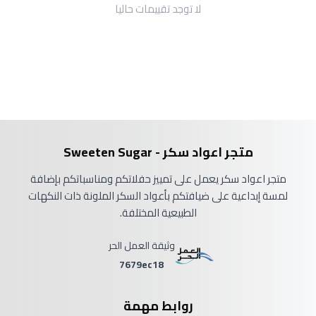
لا توجد تقييمات حاليا
متجر اعواد سكر - Sweeten Sugar
متجر اعواد سكر يعمل على تمييز حفلاتكم ومناسباتكم بإضافة
لمسة إبداعية على ضيافتكم بأعواد السكر الملونة ذات النكهات
الطبيعية المختلفة.
وثيقة العمل الحر
7679ec18
روابط مهمة