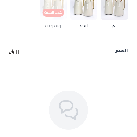
نفدت الكمية
بني
اسود
اوف وايت
١١
السعر