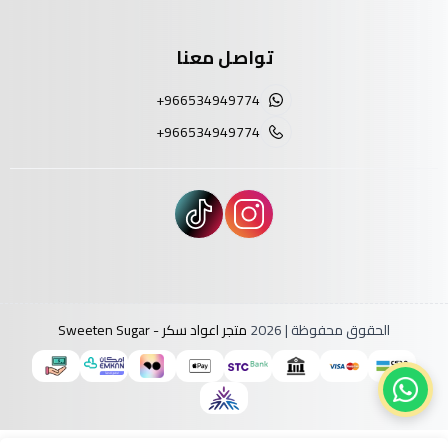
تواصل معنا
+966534949774
+966534949774
الحقوق محفوظة | 2026
متجر اعواد سكر - Sweeten Sugar