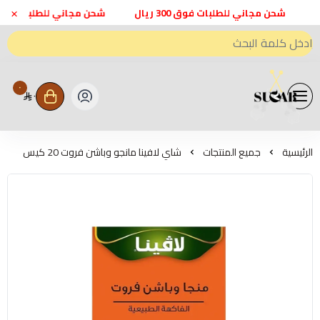
×
شحن مجاني للطلبات فوق 300 ريال
شحن مجاني للطلبات فوق 300 ريال
٠
٠
متجر اعواد سكر - Sweeten Sugar
الرئيسية
جميع المنتجات
شاي لافينا مانجو وباشن فروت 20 كيس