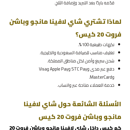
قدّمه باردًا بعد التبريد وإضافة الثلج.
لماذا تشتري شاي لافينا مانجو وباشن
فروت 20 كيس؟
نكهات طبيعية 100%.
تغليف مناسب للضيافة السعودية والخليجية.
شحن سريع وآمن لكل مناطق المملكة.
دفع عبر مدى وSTC Pay وApple Pay وVisa
وMasterCard.
خدمة العملاء متاحة عبر واتساب.
الأسئلة الشائعة حول شاي لافينا
مانجو وباشن فروت 20 كيس
كم كيس داخل شاي لافينا مانجو وباشن فروت 20