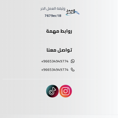
وثيقة العمل الحر
7679ec18
روابط مهمة
تواصل معنا
+966534949774
+966534949774