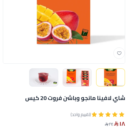
شاي لافينا مانجو وباشن فروت 20 كيس
(تقييم واحد)
١٨
٢٤