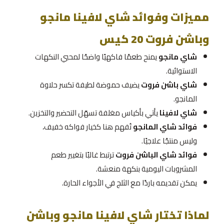
مميزات وفوائد شاي لافينا مانجو
وباشن فروت 20 كيس
شاي مانجو
يمنح طعمًا فاكهيًا واضحًا لمحبي النكهات
الاستوائية.
شاي باشن فروت
يضيف حموضة لطيفة تكسر حلاوة
المانجو.
شاي لافينا
يأتي بأكياس مغلفة تسهّل التحضير والتخزين.
فوائد شاي المانجو
تُفهم هنا كخيار فواكه خفيف،
وليس منتجًا علاجيًا.
فوائد شاي الباشن فروت
ترتبط غالبًا بتغيير طعم
المشروبات اليومية بنكهة منعشة.
يمكن تقديمه باردًا مع الثلج في الأجواء الحارة.
لماذا تختار شاي لافينا مانجو وباشن