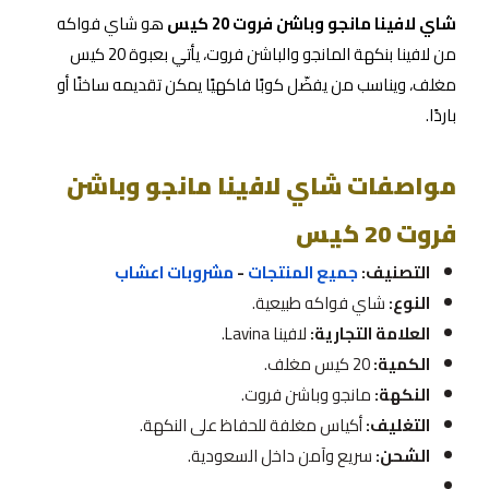
شاي لافينا مانجو وباشن فروت 20 كيس
هو شاي فواكه
من لافينا بنكهة المانجو والباشن فروت، يأتي بعبوة 20 كيس
مغلف، ويناسب من يفضّل كوبًا فاكهيًا يمكن تقديمه ساخنًا أو
باردًا.
مواصفات شاي لافينا مانجو وباشن
فروت 20 كيس
التصنيف:
جميع المنتجات
-
مشروبات اعشاب
النوع:
شاي فواكه طبيعية.
العلامة التجارية:
لافينا Lavina.
الكمية:
20 كيس مغلف.
النكهة:
مانجو وباشن فروت.
التغليف:
أكياس مغلفة للحفاظ على النكهة.
الشحن:
سريع وآمن داخل السعودية.