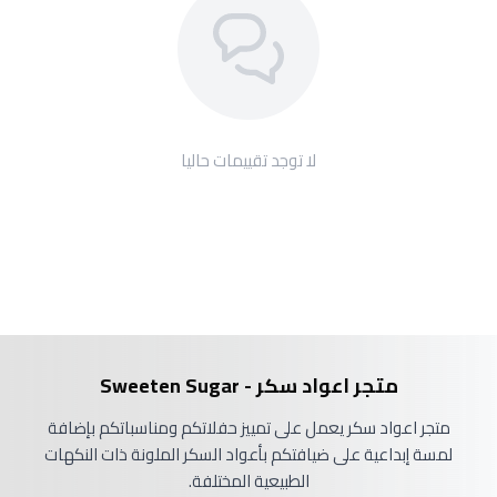
لا توجد تقييمات حاليا
متجر اعواد سكر - Sweeten Sugar
متجر اعواد سكر يعمل على تمييز حفلاتكم ومناسباتكم بإضافة
لمسة إبداعية على ضيافتكم بأعواد السكر الملونة ذات النكهات
الطبيعية المختلفة.