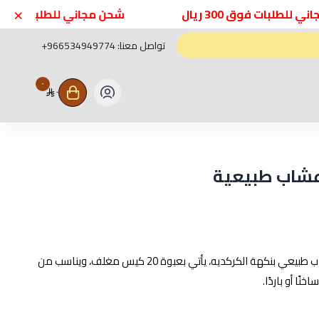
×
لبات فوق 300 ريال
شحن مجاني للطلبات فوق 300 ريال
تواصل معنا:
+966534949774
٠
٠
عشاب طبيعية
هو شاي أعشاب طبيعي بنكهة الكركديه، يأتي بعبوة 20 كيس مغلف، ويناسب من
نًا أو باردًا.