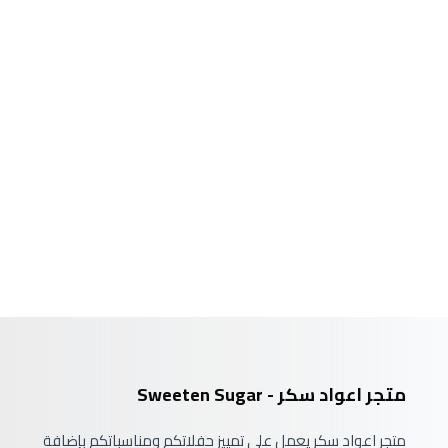
متجر اعواد سكر - Sweeten Sugar
متجر اعواد سكر يعمل على تمييز حفلاتكم ومناسباتكم بإضافة