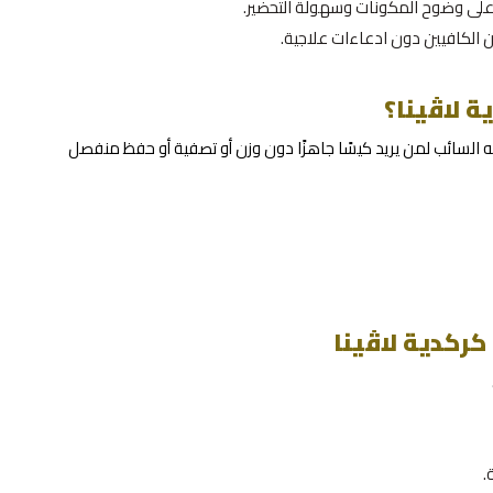
لى وضوح المكونات وسهولة التحضير.
 الكافيين دون ادعاءات علاجية.
ة لاڤينا؟
 السائب لمن يريد كيسًا جاهزًا دون وزن أو تصفية أو حفظ منفصل
ركدية لاڤينا
.