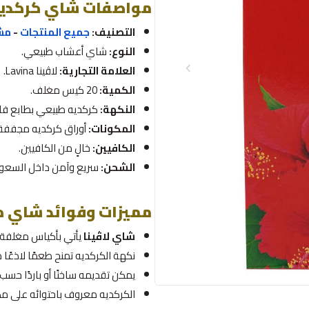
مواصفات شاي كركدية 
التصنيف:
جميع المنتجات
-
مش
النوع:
شاي أعشاب طبيعي.
العلامة التجارية:
لاڤينا Lavina.
الكمية:
20 كيس مغلف.
النكهة:
كركديه طبيعي بطابع ف
المكونات:
أوراق كركديه مجففة.
الكافيين:
خالٍ من الكافيين.
الشحن:
سريع وآمن داخل السعود
مميزات وفوائد شاي كر
شاي لاڤينا
يأتي بأكياس مغلفة س
نكهة الكركديه تمنح طعمًا لاذعًا 
يمكن تقديمه ساخنًا أو باردًا حسب 
الكركديه معروف باحتوائه على مض