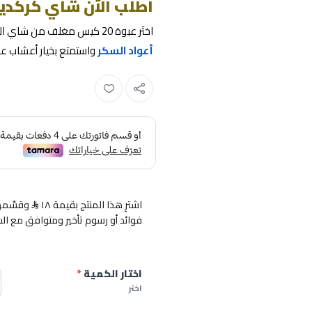
اطلب الآن شاي كركدية
اختَر عبوة 20 كيس مغلف من شاي الكركديه الطبيعي، وجهّزه ساخنًا أو باردًا حسب ذوقك. اطلبه الآن من
أعواد السكر
واستمتع بخيار أعشاب ع
اشترِ هذا المنتج بقيمة ١٨
فوائد أو رسوم تأخير ومتوافق مع ال
اختار الكمية
*
اختر