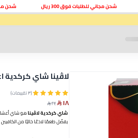
شحن مجاني للطلبات فوق 300 ريال
شحن مجاني للط
لاڤينا شاي كركدية ا
(٣ تقييمات)
١٨
٢٤
شاي كركدية لاڤينا
يفضّل طعمًا لاذعًا خاليًا من الكافيين ساخ