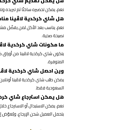
هل يمكن تقديم شاي كركدية ل
نعم، يمكن تحضيره ساخنًا ثم تبريده وت
هل شاي كركدية لاڤينا مناس
نعم، يناسب بعد الأكل لمن يفضّل مشروب 
نصيحة صحية.
ما مكونات شاي كركدية لاڤي
يتكون شاي كركدية لاڤينا من أوراق
المتوفرة.
وين احصل شاي كركدية لاڤي
يمكن طلب شاي كركدية لاڤينا أونلاي
السعودية فقط.
هل يمكن استرجاع شاي كركد
يتحمل العميل شحن الإرجاع، ويُعوّض إذا