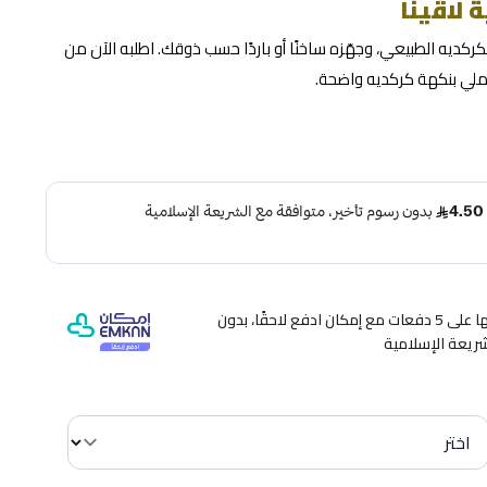
 لاڤينا
ملي بنكهة كركديه واضحة.
وقسّمها على 5 دفعات مع إمكان ادفع لاحقًا، بدون
شريعة الإسلامية