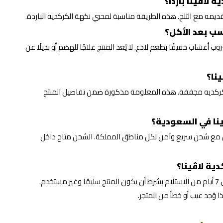
اڤينا باردًا؟
قديمه مع الثلج. هذه الطريقة مناسبة لمحبي نكهة الكركديه الباردة.
ب بعد الأكل؟
أعشاب خفيفًا بطعم لاذع. لا يُعد المنتج علاجًا للهضم أو بديلًا عن
نا؟
 كركديه مجففة. هذه المعلومة مذكورة ضمن تفاصيل المنتج
نا في السعودية؟
ن مع شحن سريع وآمن لكل مناطق المملكة. الشحن متاح داخل
ية لاڤينا؟
نعم، يمكن الاستبدال أو الاسترجاع خلال 7 أيام من الاستلام بشرط أن يكون المنتج سليمًا وغير مستخدم.
 وُجد عيب أو خطأ من المتجر.