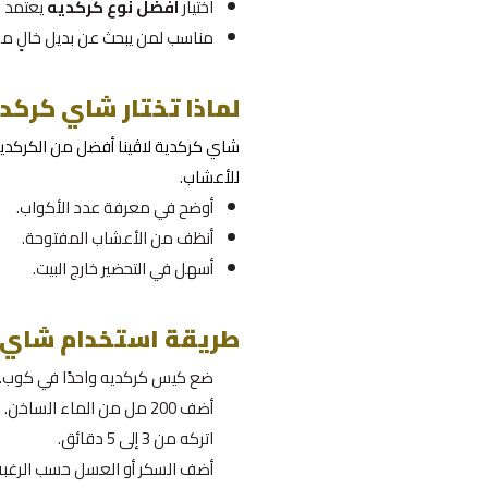
اختيار
افضل نوع كركديه
يعتمد ع
مناسب لمن يبحث عن بديل خالٍ من
لماذا تختار شاي كركدي
شاي كركدية لاڤينا أفضل من الكركديه
للأعشاب.
أوضح في معرفة عدد الأكواب.
أنظف من الأعشاب المفتوحة.
أسهل في التحضير خارج البيت.
طريقة استخدام شاي ك
ضع كيس كركديه واحدًا في كوب.
أضف 200 مل من الماء الساخن.
اتركه من 3 إلى 5 دقائق.
أضف السكر أو العسل حسب الرغبة