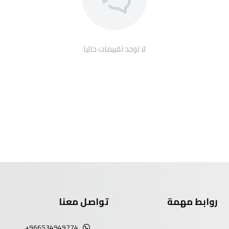
لا توجد تقييمات حاليا
روابط مهمة
تواصل معنا
+966534949774