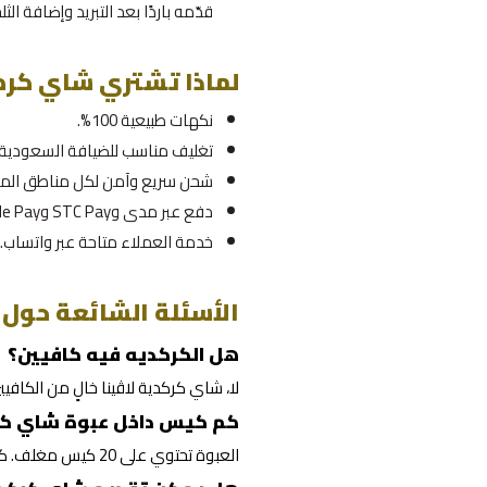
قدّمه باردًا بعد التبريد وإضافة الثلج
لماذا تشتري شاي كركد
نكهات طبيعية 100%.
تغليف مناسب للضيافة السعودية و
شحن سريع وآمن لكل مناطق المم
دفع عبر مدى وSTC Pay وApple Pay وVisa وMasterCard.
خدمة العملاء متاحة عبر واتساب.
الأسئلة الشائعة حول 
هل الكركديه فيه كافيين؟
لا، شاي كركدية لاڤينا خالٍ من الكافي
كم كيس داخل عبوة شاي كرك
العبوة تحتوي على 20 كيس مغلف. كل كيس مخصص لتحضير كوب واحد بطريقة عملية.