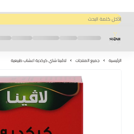
متجر اعواد سكر - Sweeten Sugar
الرئيسية
جميع المنتجات
لاڤينا شاي كركدية اعشاب طبيعية