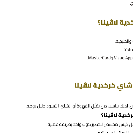
.
ية لاڤينا؟
الخليجية.
لكة.
شاي كركدية لاڤينا
ين. لذلك يناسب من يقلّل القهوة أو الشاي الأسود خلال يومه.
دية لاڤينا؟