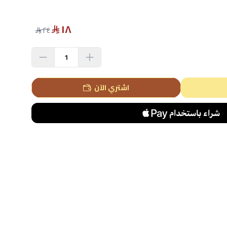
١٨
٢٤
اشتري الآن