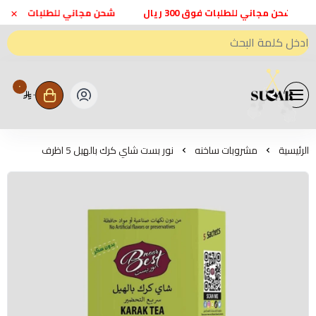
×
شحن مجاني للطلبات فوق 300 ريال
شحن مجاني للطلبات فوق 300 ريال
٠
٠
متجر اعواد سكر - Sweeten Sugar
الرئيسية
مشروبات ساخنه
نور بست شاي كرك بالهيل 5 اظرف