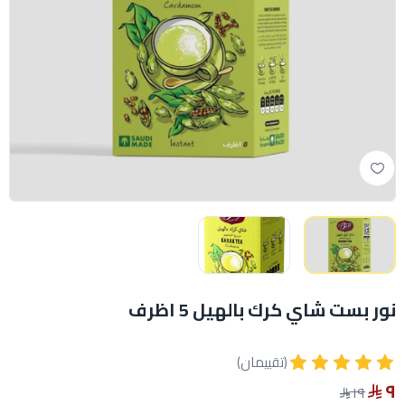
نور بست شاي كرك بالهيل 5 اظرف
(تقييمان)
٩
١٩