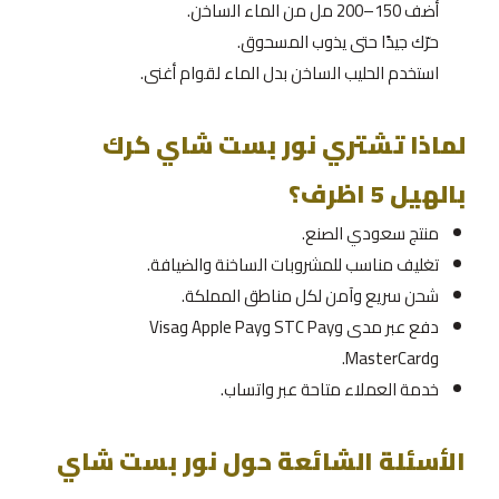
أضف 150–200 مل من الماء الساخن.
حرّك جيدًا حتى يذوب المسحوق.
استخدم الحليب الساخن بدل الماء لقوام أغنى.
لماذا تشتري نور بست شاي كرك
بالهيل 5 اظرف؟
منتج سعودي الصنع.
تغليف مناسب للمشروبات الساخنة والضيافة.
شحن سريع وآمن لكل مناطق المملكة.
دفع عبر مدى وSTC Pay وApple Pay وVisa
وMasterCard.
خدمة العملاء متاحة عبر واتساب.
الأسئلة الشائعة حول نور بست شاي