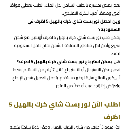
نعم، يمكن تحضيره بالحليب الساخن بدل الماء. الحليب يعطي قوامًا
أغنى وطعمًا أقرب للكرك التقليدي.
وين احصل نور بست شاي كرك بالهيل 5 اظرف في
السعودية؟
يمكن طلب نور بست شاي كرك بالهيل 5 اظرف أونلاين مع شحن
سريع وآمن لكل مناطق المملكة. الشحن متاح داخل السعودية
فقط.
هل يمكن استرجاع نور بست شاي كرك بالهيل 5 اظرف؟
نعم، يمكن الاستبدال أو الاسترجاع خلال 7 أيام من الاستلام بشرط
أن يكون المنتج سليمًا وغير مستخدم. يتحمل العميل شحن الإرجاع،
ويُعوّض إذا وُجد عيب أو خطأ من المتجر.
اطلب الآن نور بست شاي كرك بالهيل 5
اظرف
اختَر عبوة 5 أظرف من شاي الكرك بالهيل، وحضّر كوبًا ساخنًا بكمية