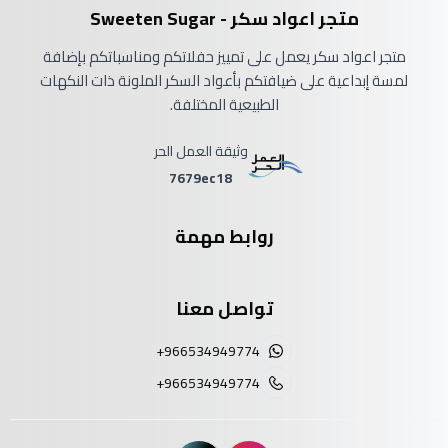
متجر اعواد سكر - Sweeten Sugar
متجر اعواد سكر يعمل على تمييز حفلاتكم ومناسباتكم بإضافة
لمسة إبداعية على ضيافتكم بأعواد السكر الملونة ذات النكهات
الطبيعية المختلفة.
وثيقة العمل الحر
7679ec18
روابط مهمة
تواصل معنا
+966534949774
+966534949774