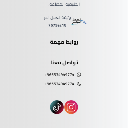
الطبيعية المختلفة.
وثيقة العمل الحر
7679ec18
روابط مهمة
تواصل معنا
+966534949774
+966534949774