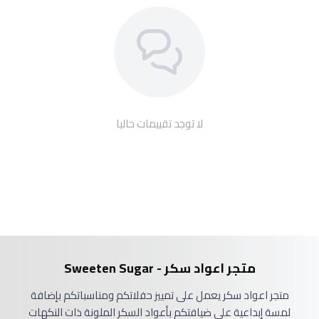
لا توجد تقييمات حاليا
متجر اعواد سكر - Sweeten Sugar
متجر اعواد سكر يعمل على تمييز حفلاتكم ومناسباتكم بإضافة
لمسة إبداعية على ضيافتكم بأعواد السكر الملونة ذات النكهات