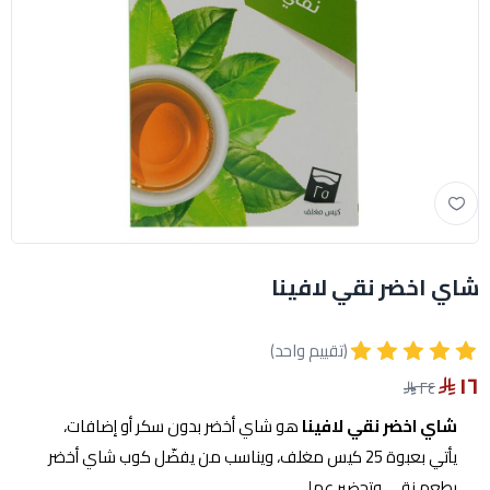
شاي اخضر نقي لافينا
(تقييم واحد)
١٦
٢٤
شاي اخضر نقي لافينا
هو شاي أخضر بدون سكر أو إضافات،
يأتي بعبوة 25 كيس مغلف، ويناسب من يفضّل كوب شاي أخضر
بطعم نقي وتحضير عملي.