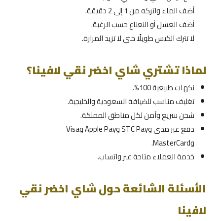
أضف الماء واتركه من 1 إلى 2 دقيقة.
أضف العسل أو النعناع حسب الرغبة.
لا تترك الكيس طويلًا حتى لا تزيد المرارة.
لماذا تشتري شاي اخضر نقي لافينا؟
نكهات طبيعية 100%.
تغليف مناسب للضيافة السعودية والخليجية.
شحن سريع وآمن لكل مناطق المملكة.
دفع عبر مدى وSTC Pay وApple Pay وVisa
وMasterCard.
خدمة العملاء متاحة عبر واتساب.
الأسئلة الشائعة حول شاي اخضر نقي
لافينا