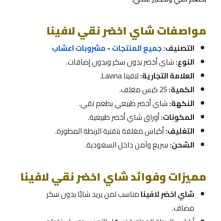
مواصفات شاي اخضر نقي لافينا
التصنيف:
جميع المنتجات
-
مشروبات اعشاب
النوع:
شاي أخضر بدون سكر وبدون إضافات.
العلامة التجارية:
لافينا Lavina.
الكمية:
25 كيس مغلف.
النكهة:
شاي أخضر طبيعي بطعم نقي.
المكونات:
أوراق شاي أخضر طبيعية.
التغليف:
أكياس مغلفة بتقنية الربطة المطورة.
الشحن:
سريع وآمن داخل السعودية.
مميزات وفوائد شاي اخضر نقي لافينا
شاي اخضر لافينا
مناسب لمن يريد شايًا بدون سكر
مضاف.