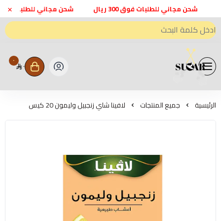
×
شحن مجاني للطلبات فوق 300 ريال
شحن مجاني للطلبات فوق 300 ريال
٠
٠
متجر اعواد سكر - Sweeten Sugar
الرئيسية
جميع المنتجات
لافينا شاي زنجبيل وليمون 20 كيس