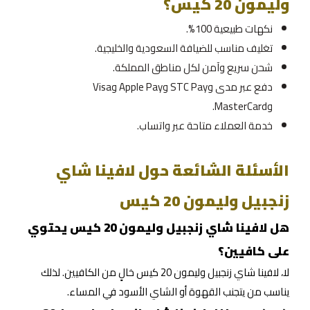
وليمون 20 كيس؟
نكهات طبيعية 100%.
تغليف مناسب للضيافة السعودية والخليجية.
شحن سريع وآمن لكل مناطق المملكة.
دفع عبر مدى وSTC Pay وApple Pay وVisa
وMasterCard.
خدمة العملاء متاحة عبر واتساب.
الأسئلة الشائعة حول لافينا شاي
زنجبيل وليمون 20 كيس
هل لافينا شاي زنجبيل وليمون 20 كيس يحتوي
على كافيين؟
لا، لافينا شاي زنجبيل وليمون 20 كيس خالٍ من الكافيين. لذلك
يناسب من يتجنب القهوة أو الشاي الأسود في المساء.