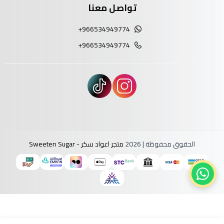
تواصل معنا
+966534949774
+966534949774
الحقوق محفوظة | 2026
متجر اعواد سكر - Sweeten Sugar