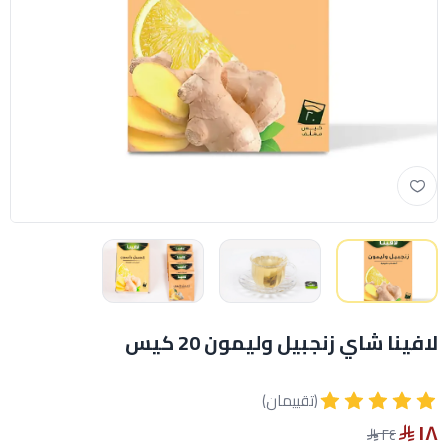
لافينا شاي زنجبيل وليمون 20 كيس
(تقييمان)
١٨
٢٤