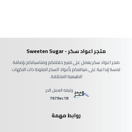
متجر اعواد سكر - Sweeten Sugar
متجر اعواد سكر يعمل على تمييز حفلاتكم ومناسباتكم بإضافة
لمسة إبداعية على ضيافتكم بأعواد السكر الملونة ذات النكهات
الطبيعية المختلفة.
وثيقة العمل الحر
7679ec18
روابط مهمة